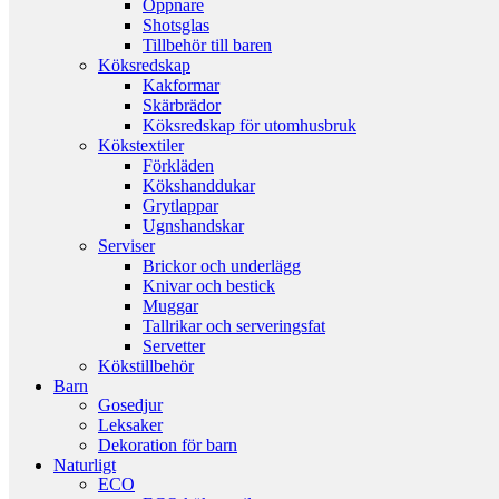
Öppnare
Shotsglas
Tillbehör till baren
Köksredskap
Kakformar
Skärbrädor
Köksredskap för utomhusbruk
Kökstextiler
Förkläden
Kökshanddukar
Grytlappar
Ugnshandskar
Serviser
Brickor och underlägg
Knivar och bestick
Muggar
Tallrikar och serveringsfat
Servetter
Kökstillbehör
Barn
Gosedjur
Leksaker
Dekoration för barn
Naturligt
ECO