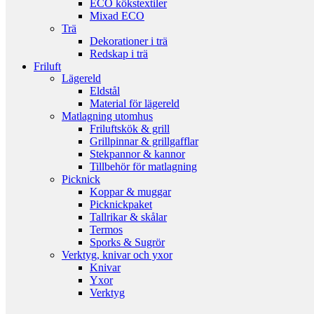
ECO kökstextiler
Mixad ECO
Trä
Dekorationer i trä
Redskap i trä
Friluft
Lägereld
Eldstål
Material för lägereld
Matlagning utomhus
Friluftskök & grill
Grillpinnar & grillgafflar
Stekpannor & kannor
Tillbehör för matlagning
Picknick
Koppar & muggar
Picknickpaket
Tallrikar & skålar
Termos
Sporks & Sugrör
Verktyg, knivar och yxor
Knivar
Yxor
Verktyg