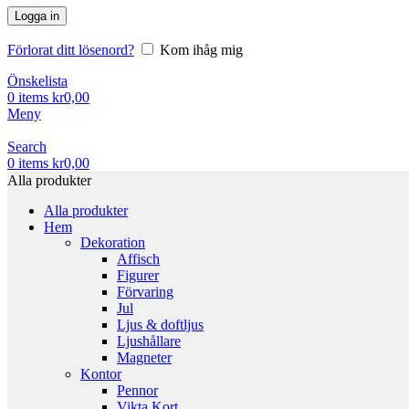
Logga in
Förlorat ditt lösenord?
Kom ihåg mig
Önskelista
0
items
kr
0,00
Meny
Search
0
items
kr
0,00
Alla produkter
Alla produkter
Hem
Dekoration
Affisch
Figurer
Förvaring
Jul
Ljus & doftljus
Ljushållare
Magneter
Kontor
Pennor
Vikta Kort