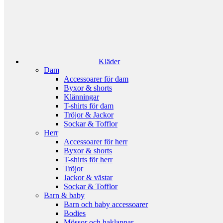
Kläder
Dam
Accessoarer för dam
Byxor & shorts
Klänningar
T-shirts för dam
Tröjor & Jackor
Sockar & Tofflor
Herr
Accessoarer för herr
Byxor & shorts
T-shirts för herr
Tröjor
Jackor & västar
Sockar & Tofflor
Barn & baby
Barn och baby accessoarer
Bodies
Mössor och haklappar