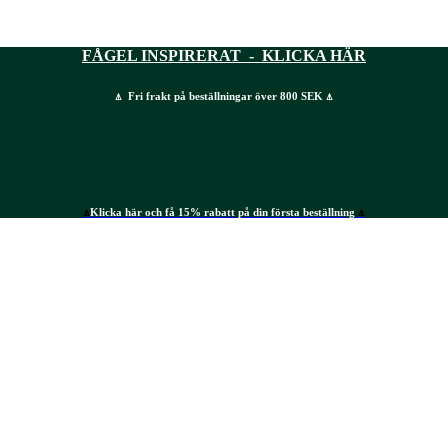
FÅGEL INSPIRERAT - KLICKA HÄR
⍋ Fri frakt på beställningar över 800 SEK ⍋
⍋
Klicka här och få 15% rabatt på din första beställning
⍋