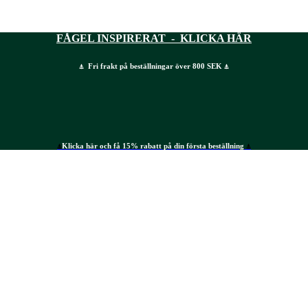
FÅGEL INSPIRERAT - KLICKA HÄR
⍋ Fri frakt på beställningar över 800 SEK ⍋
⍋
Klicka här och få 15% rabatt på din första beställning
⍋