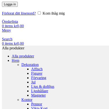
Logga in
Förlorat ditt lösenord?
Kom ihåg mig
Önskelista
0
items
kr
0,00
Meny
Search
0
items
kr
0,00
Alla produkter
Alla produkter
Hem
Dekoration
Affisch
Figurer
Förvaring
Jul
Ljus & doftljus
Ljushållare
Magneter
Kontor
Pennor
Vikta Kort