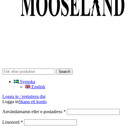
Search
Svenska
English
Logga in / registrera dig
Logga in
Skapa ett konto
Obligatoriskt
Användarnamn eller e-postadress
*
Obligatoriskt
Lösenord
*