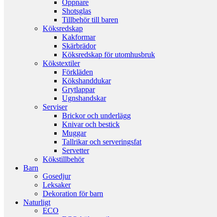
Öppnare
Shotsglas
Tillbehör till baren
Köksredskap
Kakformar
Skärbrädor
Köksredskap för utomhusbruk
Kökstextiler
Förkläden
Kökshanddukar
Grytlappar
Ugnshandskar
Serviser
Brickor och underlägg
Knivar och bestick
Muggar
Tallrikar och serveringsfat
Servetter
Kökstillbehör
Barn
Gosedjur
Leksaker
Dekoration för barn
Naturligt
ECO