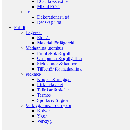
ECO kökstextiler
Mixad ECO
Trä
Dekorationer i trä
Redskap i trä
Friluft
Lägereld
Eldstål
Material för lägereld
Matlagning utomhus
Friluftskök & grill
Grillpinnar & grillgafflar
Stekpannor & kannor
Tillbehör för matlagning
Picknick
Koppar & muggar
Picknickpaket
Tallrikar & skålar
Termos
Sporks & Sugrör
Verktyg, knivar och yxor
Knivar
Yxor
Verktyg