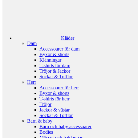
Kläder
Dam
Accessoarer för dam
Byxor & shorts
Klänningar
T-shirts för dam
Tröjor & Jackor
Sockar & Tofflor
Herr
Accessoarer för herr
Byxor & shorts
T-shirts för herr
Tröjor
Jackor & västar
Sockar & Tofflor
Barn & baby
Barn och baby accessoarer
Bodies
Mössor och haklappar