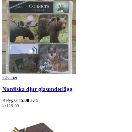
var:
är:
kr229,00.
kr171,00.
Läs mer
Nordiska djur glasunderlägg
Betygsatt
5.00
av 5
kr
129,00