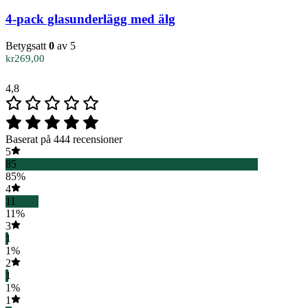
4-pack glasunderlägg med älg
Betygsatt
0
av 5
kr
269,00
4,8
Baserat på 444 recensioner
5
85
85%
4
11
11%
3
1
1%
2
1
1%
1