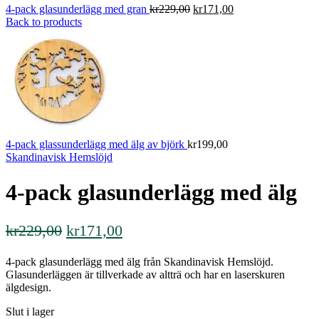
Det
Det
4-pack glasunderlägg med gran
kr
229,00
kr
171,00
ursprungliga
nuvarande
Back to products
priset
priset
var:
är:
kr229,00.
kr171,00.
4-pack glassunderlägg med älg av björk
kr
199,00
Skandinavisk Hemslöjd
4-pack glasunderlägg med älg
Det
Det
kr
229,00
kr
171,00
ursprungliga
nuvarande
4-pack glasunderlägg med älg från Skandinavisk Hemslöjd.
priset
priset
Glasunderläggen är tillverkade av altträ och har en laserskuren
var:
är:
älgdesign.
kr229,00.
kr171,00.
Slut i lager