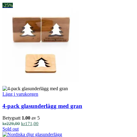
-25%
Lägg i varukorgen
4-pack glasunderlägg med gran
Betygsatt
1.00
av 5
Det
Det
kr
229,00
kr
171,00
ursprungliga
nuvarande
Sold out
priset
priset