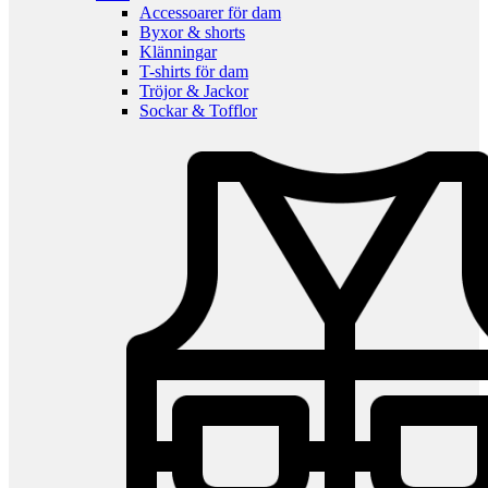
Accessoarer för dam
Byxor & shorts
Klänningar
T-shirts för dam
Tröjor & Jackor
Sockar & Tofflor