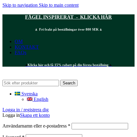
Skip to navigation
Skip to main content
FÅGEL INSPIRERAT - KLICKA HÄR
⍋ Fri frakt på beställningar över 800 SEK ⍋
OM
KONTAKT
FAQs
⍋
Klicka här och få 15% rabatt på din första beställning
⍋
Search
Svenska
English
Logga in / registrera dig
Logga in
Skapa ett konto
Obligatoriskt
Användarnamn eller e-postadress
*
Obligatoriskt