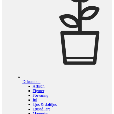
Dekoration
Affisch
Figurer
Förvaring
Jul
Ljus & doftljus
Ljushållare
Magneter