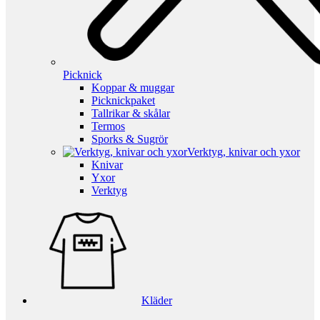
Picknick
Koppar & muggar
Picknickpaket
Tallrikar & skålar
Termos
Sporks & Sugrör
Verktyg, knivar och yxor
Knivar
Yxor
Verktyg
Kläder