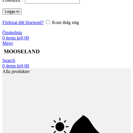
Lösenord
*
Logga in
Förlorat ditt lösenord?
Kom ihåg mig
Önskelista
0
items
kr
0,00
Meny
Search
0
items
kr
0,00
Alla produkter