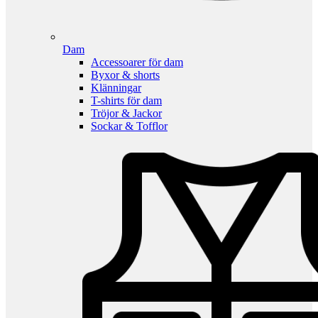
Dam
Accessoarer för dam
Byxor & shorts
Klänningar
T-shirts för dam
Tröjor & Jackor
Sockar & Tofflor