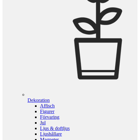
Dekoration
Affisch
Figurer
Förvaring
Jul
Ljus & doftljus
Ljushållare
Magneter