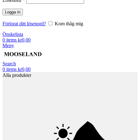
Lösenord
*
Logga in
Förlorat ditt lösenord?
Kom ihåg mig
Önskelista
0
items
kr
0,00
Meny
Search
0
items
kr
0,00
Alla produkter