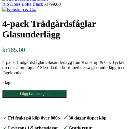
Rib Dress Lofta Black
kr
799,00
4-pack Trädgårdsfåglar
Glasunderlägg
kr
185,00
4-pack Trädgårdsfåglar Glasunderlägg från Koustrup & Co. Tycker
du också om fåglar? Skydda ditt bord med dessa glasunderlägg med
fågelmotiv.
I lager
4-
Lägg i varukorgen
pack
Trädgårdsfåglar
Glasunderlägg
mängd
Fri frakt på köp över 800:-
30 dagar öppet köp
Leverans 1-5 arbetsdagar
Gratis retur