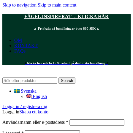
Skip to navigation
Skip to main content
FÅGEL INSPIRERAT - KLICKA HÄR
⍋ Fri frakt på beställningar över 800 SEK ⍋
OM
KONTAKT
FAQs
⍋
Klicka här och få 15% rabatt på din första beställning
⍋
Search
Svenska
English
Logga in / registrera dig
Logga in
Skapa ett konto
Obligatoriskt
Användarnamn eller e-postadress
*
Obligatoriskt