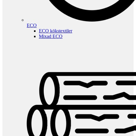
ECO
ECO kökstextiler
Mixad ECO