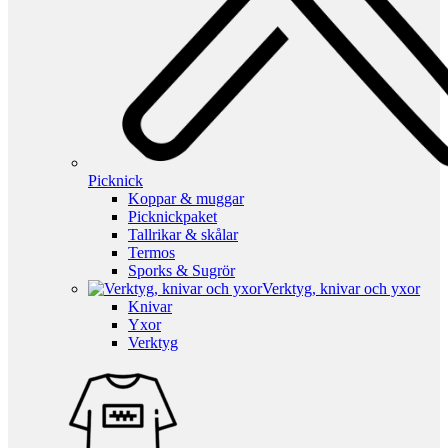
Picknick
Koppar & muggar
Picknickpaket
Tallrikar & skålar
Termos
Sporks & Sugrör
Verktyg, knivar och yxor
Knivar
Yxor
Verktyg