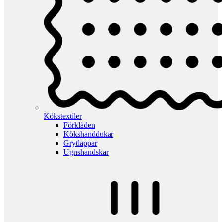
Kökstextiler
Förkläden
Kökshanddukar
Grytlappar
Ugnshandskar