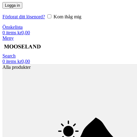
Logga in
Förlorat ditt lösenord?
Kom ihåg mig
Önskelista
0
items
kr
0,00
Meny
Search
0
items
kr
0,00
Alla produkter