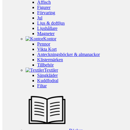
Affisch
Figurer
Förvaring
Jul
Ljus & doftljus
Ljushållare
Magneter
Kontor
Pennor
Vikta Kort
Anteckningsböcker & almanackor
Klistermärken
Tillbehör
Textiler
Sängkläder
Kuddfodral
Filtar