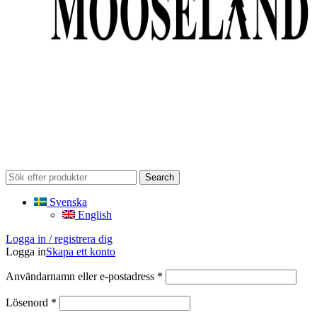
Search
Svenska
English
Logga in / registrera dig
Logga in
Skapa ett konto
Obligatoriskt
Användarnamn eller e-postadress
*
Obligatoriskt
Lösenord
*