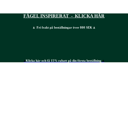
FÅGEL INSPIRERAT - KLICKA HÄR
⍋ Fri frakt på beställningar över 800 SEK ⍋
⍋
Klicka här och få 15% rabatt på din första beställning
⍋